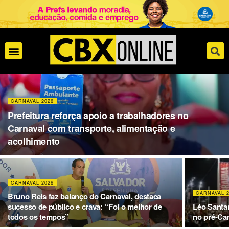
CARNAVAL 2026
Prefeitura reforça apoio a trabalhadores no
Carnaval com transporte, alimentação e
acolhimento
CARNAVAL 2026
CARNAVAL 
Bruno Reis faz balanço do Carnaval, destaca
sucesso de público e crava: “Foi o melhor de
Léo Santa
todos os tempos”
no pré-Ca