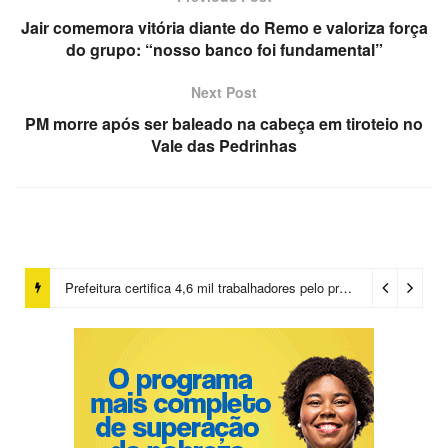
Jair comemora vitória diante do Remo e valoriza força
do grupo: “nosso banco foi fundamental”
Next Post
PM morre após ser baleado na cabeça em tiroteio no
Vale das Pedrinhas
Salvador chegará a 640 áreas protegidas pela Prefeitura com investimentos em contenções de encostas e prevenção de riscos
Prefeitura certifica 4,6 mil trabalhadores pelo programa Treinar para Empregar e realiza Feirão de Empregabilidade