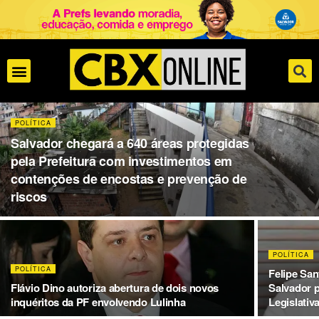
POLÍTICA
Salvador chegará a 640 áreas protegidas
pela Prefeitura com investimentos em
contenções de encostas e prevenção de
riscos
POLÍTICA
POLÍTICA
Felipe San
Flávio Dino autoriza abertura de dois novos
Salvador 
inquéritos da PF envolvendo Lulinha
Legislativ