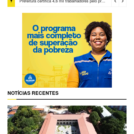
Prefeitura certifica 4,6 mil trabalhadores pelo programa Treinar para Empregar e realiza Feirão de Empregabilidade
NOTÍCIAS RECENTES