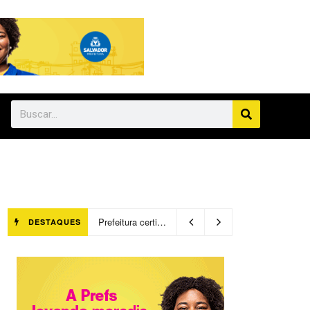
Prefeitura certifica 4,6 mil trabalhadores pelo programa Treinar para Empregar e realiza Feirão de Empregabilidade
DESTAQUES