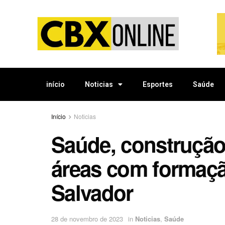
início
Noticias
Esportes
Saúde
Início
Noticias
Saúde, construção 
áreas com formaçã
Salvador
28 de novembro de 2023
in
Noticias
,
Saúde