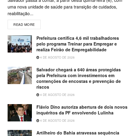
Salvador passa a contar, a partir desta quinta-feira (6), com
uma nova unidade de saúde para transição de cuidados,
reabilitação...
READ MORE
Prefeitura certifica 4,6 mil trabalhadores
pelo programa Treinar para Empregar e
realiza Feirão de Empregabilidade
4 DE AGOSTO DE 2026
Salvador chegará a 640 áreas protegidas
pela Prefeitura com investimentos em
contenções de encostas e prevenção de
riscos
4 DE AGOSTO DE 2026
Flávio Dino autoriza abertura de dois novos
inquéritos da PF envolvendo Lulinha
4 DE AGOSTO DE 2026
Artilheiro do Bahia atravessa sequência