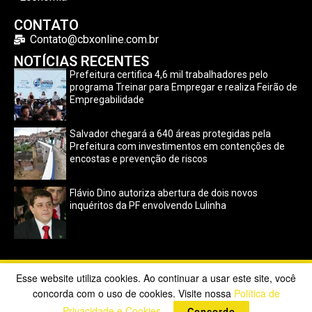
CONTATO
Contato@cbxonline.com.br
NOTÍCIAS RECENTES
Prefeitura certifica 4,6 mil trabalhadores pelo
programa Treinar para Empregar e realiza Feirão de
Empregabilidade
Salvador chegará a 640 áreas protegidas pela
Prefeitura com investimentos em contenções de
encostas e prevenção de riscos
Flávio Dino autoriza abertura de dois novos
inquéritos da PF envolvendo Lulinha
Esse website utiliza cookies. Ao continuar a usar este site, você
Copyright ©2023 CBX Online. Todos os direitos reservados |
concorda com o uso de cookies. Visite nossa
Política de
Desenvolvido por
Poppy Sites
.
Privacidade e Cookies
.
Concordo