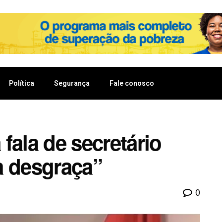
Política
Segurança
Fale conosco
fala de secretário
a desgraça”
0