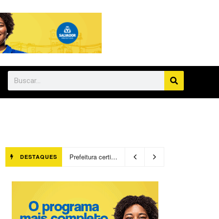
Prefeitura certifica 4,6 mil trabalhadores pelo programa Treinar para Empregar e realiza Feirão de Empregabilidade
DESTAQUES