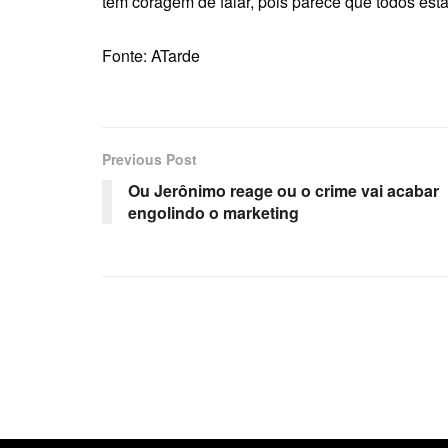
tem coragem de falar, pois parece que todos est
Fonte: ATarde
Previous Post
Ou Jerônimo reage ou o crime vai acabar
engolindo o marketing