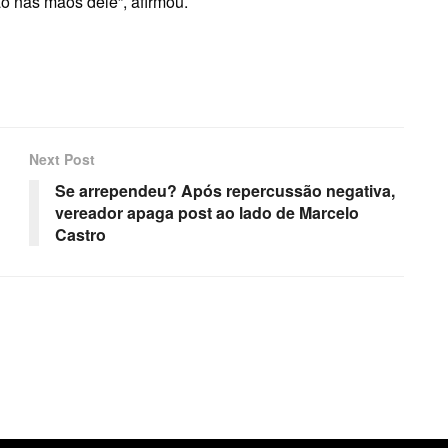
ão nas mãos dele”, afirmou.
Next Post
Se arrependeu? Após repercussão negativa,
vereador apaga post ao lado de Marcelo
Castro