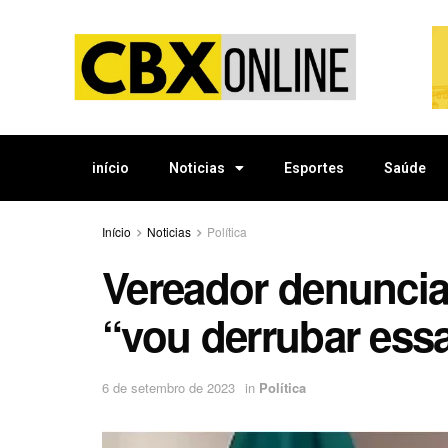
início
Noticias
Esportes
Saúde
Início
Noticias
Política
Vereador denuncia 
“vou derrubar ess
6 de setembro de 2023
in
Política