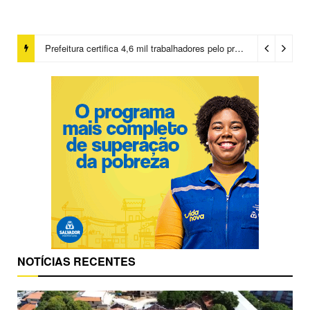
Prefeitura certifica 4,6 mil trabalhadores pelo programa Treinar para Empregar e realiza Feirão de Empregabilidade
NOTÍCIAS RECENTES