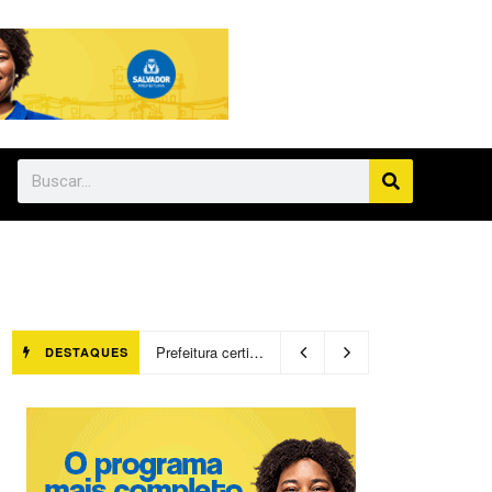
Prefeitura certifica 4,6 mil trabalhadores pelo programa Treinar para Empregar e realiza Feirão de Empregabilidade
DESTAQUES