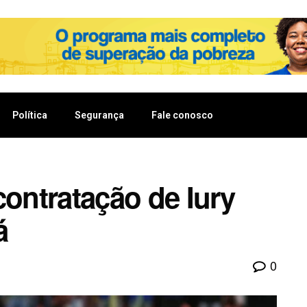
Política
Segurança
Fale conosco
 contratação de Iury
á
0