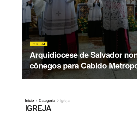
IGREJA
Arquidiocese de Salvador nom
cônegos para Cabido Metropo
Início
Categoria
Igreja
IGREJA