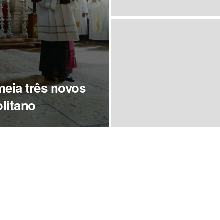
eia três novos
litano