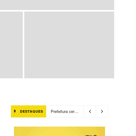
Prefeitura certifica 4,6 mil trabalhadores pelo programa Treinar para Empregar e realiza Feirão de Empregabilidade
DESTAQUES