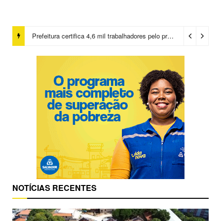
Prefeitura certifica 4,6 mil trabalhadores pelo programa Treinar para Empregar e realiza Feirão de Empregabilidade
NOTÍCIAS RECENTES