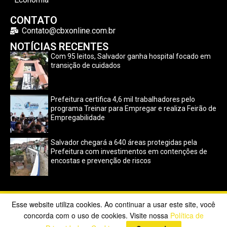
CONTATO
Contato@cbxonline.com.br
NOTÍCIAS RECENTES
Com 95 leitos, Salvador ganha hospital focado em
transição de cuidados
Prefeitura certifica 4,6 mil trabalhadores pelo
programa Treinar para Empregar e realiza Feirão de
Empregabilidade
Salvador chegará a 640 áreas protegidas pela
Prefeitura com investimentos em contenções de
encostas e prevenção de riscos
Esse website utiliza cookies. Ao continuar a usar este site, você
Copyright ©2023 CBX Online. Todos os direitos reservados |
concorda com o uso de cookies. Visite nossa
Política de
Desenvolvido por
Poppy Sites
.