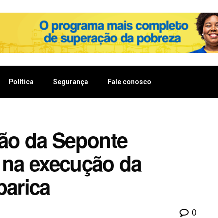
Política
Segurança
Fale conosco
ção da Seponte
e na execução da
parica
0