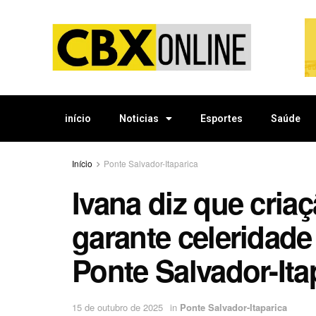
início
Noticias
Esportes
Saúde
Início
Ponte Salvador-Itaparica
Ivana diz que cria
garante celeridad
Ponte Salvador-Ita
15 de outubro de 2025
in
Ponte Salvador-Itaparica