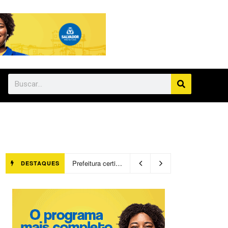
Prefeitura certifica 4,6 mil trabalhadores pelo programa Treinar para Empregar e realiza Feirão de Empregabilidade
DESTAQUES