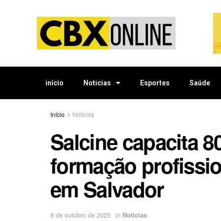
início
Noticias
Esportes
Saúde
Início
Noticias
Salcine capacita 80
formação profissio
em Salvador
8 de outubro de 2025
in
Noticias