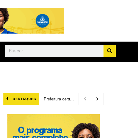
Prefeitura certifica 4,6 mil trabalhadores pelo programa Treinar para Empregar e realiza Feirão de Empregabilidade
DESTAQUES