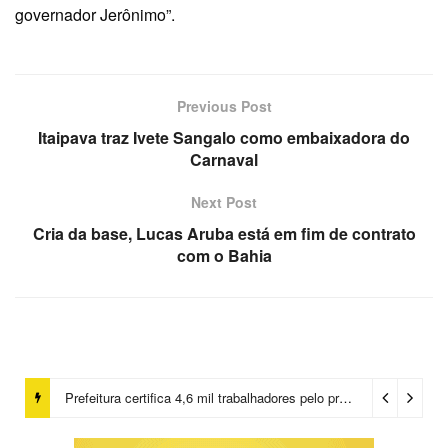
governador Jerônimo”.
Previous Post
Itaipava traz Ivete Sangalo como embaixadora do
Carnaval
Next Post
Cria da base, Lucas Aruba está em fim de contrato
com o Bahia
Prefeitura certifica 4,6 mil trabalhadores pelo programa Treinar para Empregar e realiza Feirão de Empregabilidade