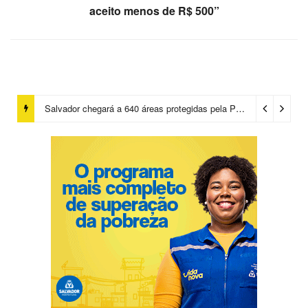
aceito menos de R$ 500”
Salvador chegará a 640 áreas protegidas pela Prefeitura com investimentos em contenções de encostas e prevenção de riscos