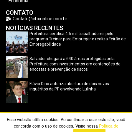
Economia
CONTATO
Contato@cbxonline.com.br
NOTÍCIAS RECENTES
Prefeitura certifica 4,6 mil trabalhadores pelo
programa Treinar para Empregar e realiza Feirão de
Empregabilidade
Salvador chegará a 640 áreas protegidas pela
Prefeitura com investimentos em contenções de
encostas e prevenção de riscos
Flávio Dino autoriza abertura de dois novos
inquéritos da PF envolvendo Lulinha
Esse website utiliza cookies. Ao continuar a usar este site, você
Copyright ©2023 CBX Online. Todos os direitos reservados |
concorda com o uso de cookies. Visite nossa
Política de
Desenvolvido por
Poppy Sites
.