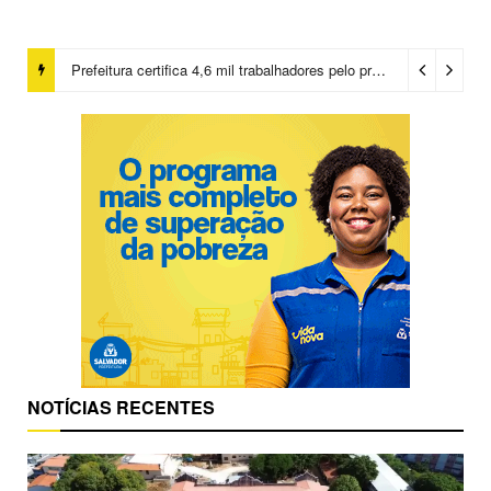
Prefeitura certifica 4,6 mil trabalhadores pelo programa Treinar para Empregar e realiza Feirão de Empregabilidade
NOTÍCIAS RECENTES