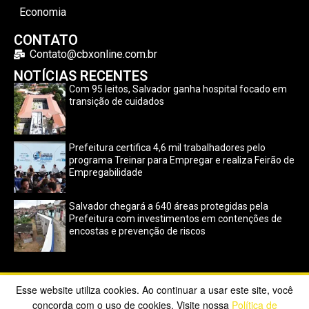
Economia
CONTATO
Contato@cbxonline.com.br
NOTÍCIAS RECENTES
Com 95 leitos, Salvador ganha hospital focado em
transição de cuidados
Prefeitura certifica 4,6 mil trabalhadores pelo
programa Treinar para Empregar e realiza Feirão de
Empregabilidade
Salvador chegará a 640 áreas protegidas pela
Prefeitura com investimentos em contenções de
encostas e prevenção de riscos
Esse website utiliza cookies. Ao continuar a usar este site, você
Copyright ©2023 CBX Online. Todos os direitos reservados |
concorda com o uso de cookies. Visite nossa
Política de
Desenvolvido por
Poppy Sites
.