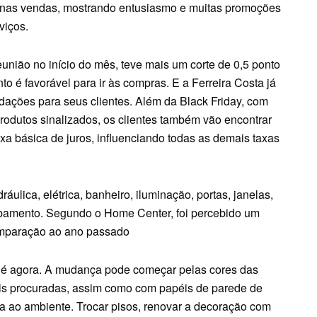
 nas vendas, mostrando entusiasmo e muitas promoções
rviços.
união no início do mês, teve mais um corte de 0,5 ponto
 é favorável para ir às compras. E a Ferreira Costa já
idações para seus clientes. Além da Black Friday, com
rodutos sinalizados, os clientes também vão encontrar
xa básica de juros, influenciando todas as demais taxas
ráulica, elétrica, banheiro, iluminação, portas, janelas,
cabamento. Segundo o Home Center, foi percebido um
omparação ao ano passado
 é agora. A mudança pode começar pelas cores das
ais procuradas, assim como com papéis de parede de
va ao ambiente. Trocar pisos, renovar a decoração com