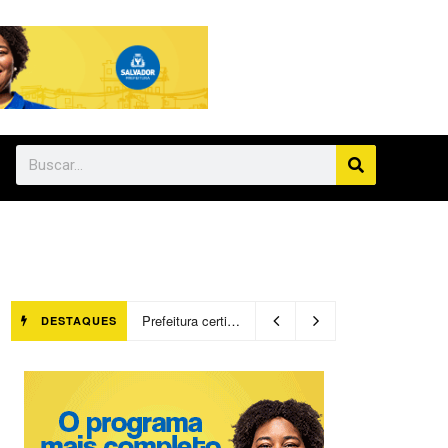
Prefeitura certifica 4,6 mil trabalhadores pelo programa Treinar para Empregar e realiza Feirão de Empregabilidade
DESTAQUES