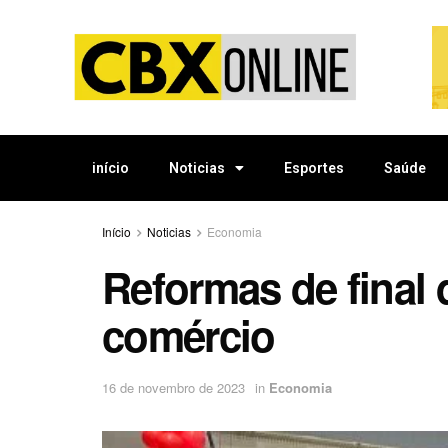
início
Noticias
Esportes
Saúde
Início
Noticias
Economia
Reformas de final
comércio
16 de novembro de 2023
in
Economia