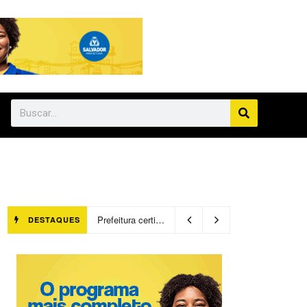
Prefeitura certifica 4,6 mil trabalhadores pelo programa Treinar para Empregar e realiza Feirão de Empregabilidade
DESTAQUES