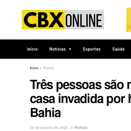
início
Noticias
Esportes
Saúde
Início
Polícia
Três pessoas são 
casa invadida po
Bahia
24 de outubro de 2023
in
Polícia