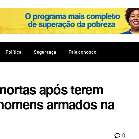
Política
Segurança
Fale conosco
mortas após terem
r homens armados na
0