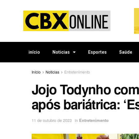
início
Noticias
Esportes
Saúde
Início
Noticias
Entretenimento
Jojo Todynho com
após bariátrica: ‘E
11 de outubro de 2023
in
Entretenimento