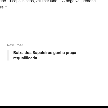
anne. Tríceps, bíceps, vai ficar tudo… A nega vai perder a
e!.”
Next Post
e
Baixa dos Sapateiros ganha praça
requalificada