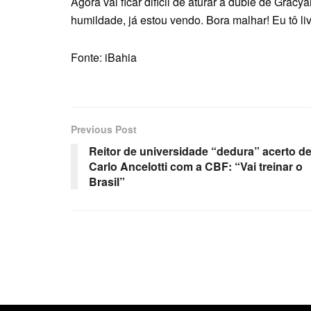
Agora vai ficar difícil de aturar a dublê de Gracy
humildade, já estou vendo. Bora malhar! Eu tô livr
Fonte: iBahia
Previous Post
Reitor de universidade “dedura” acerto d
Carlo Ancelotti com a CBF: “Vai treinar o
Brasil”