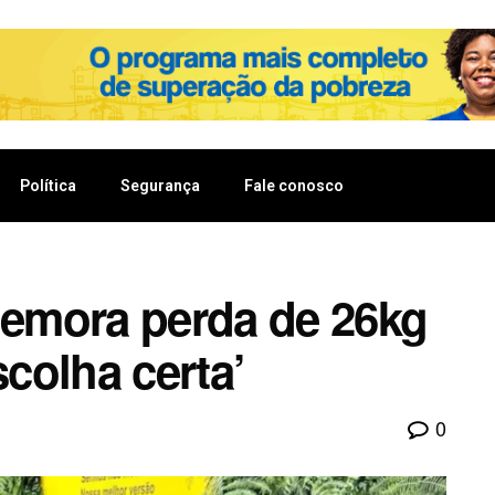
Política
Segurança
Fale conosco
emora perda de 26kg
scolha certa’
0