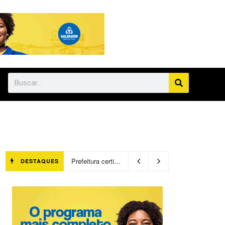
Prefeitura certifica 4,6 mil trabalhadores pelo programa Treinar para Empregar e realiza Feirão de Empregabilidade
DESTAQUES