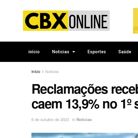
início
Noticias
Esportes
Saúde
Início
Noticias
Reclamações receb
caem 13,9% no 1º 
6 de outubro de 2023
in
Noticias