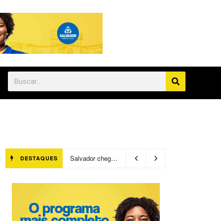
Salvador chegará a 640 áreas protegidas pela Prefeitura com investimentos em contenções de encostas e prevenção de riscos
DESTAQUES