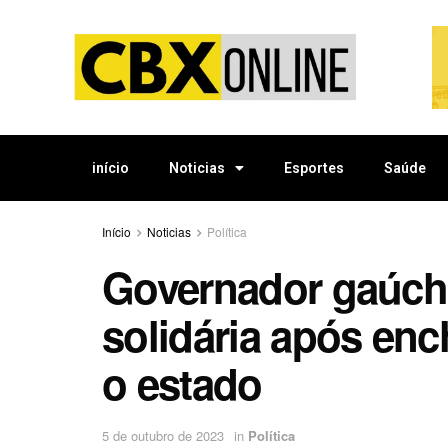
início
Noticias
Esportes
Saúde
Início
Noticias
Política
Governador gaúch
solidária após enc
o estado
5 de outubro de 2023
in
Política