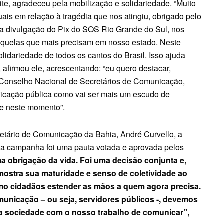
te, agradeceu pela mobilização e solidariedade. “Muito
ais em relação à tragédia que nos atingiu, obrigado pelo
a divulgação do Pix do SOS Rio Grande do Sul, nos
daquelas que mais precisam em nosso estado. Neste
lidariedade de todos os cantos do Brasil. Isso ajuda
 afirmou ele, acrescentando: “eu quero destacar,
 Conselho Nacional de Secretários de Comunicação,
unicação pública como vai ser mais um escudo de
te neste momento”.
etário de Comunicação da Bahia, André Curvello, a
da campanha foi uma pauta votada e aprovada pelos
a obrigação da vida. Foi uma decisão conjunta e,
mostra sua maturidade e senso de coletividade ao
omo cidadãos estender as mãos a quem agora precisa.
municação – ou seja, servidores públicos -, devemos
oda sociedade com o nosso trabalho de comunicar”,