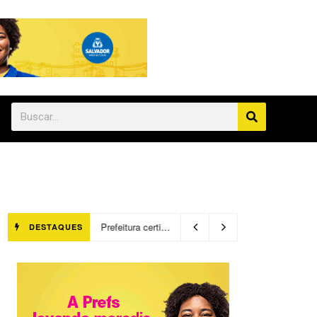
Salvador chegará a 640 áreas protegidas pela Prefeitura com investimentos em contenções de encostas e prevenção de riscos
DESTAQUES