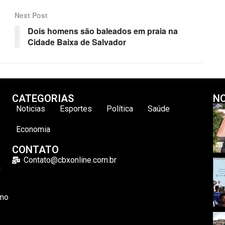
Next Post
Dois homens são baleados em praia na
Cidade Baixa de Salvador
CATEGORIAS
NO
Noticias
Esportes
Política
Saúde
Economia
CONTATO
Contato@cbxonline.com.br
m
omo