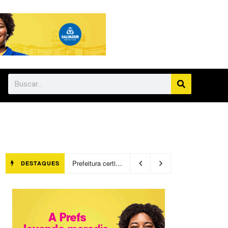
Prefeitura certifica 4,6 mil trabalhadores pelo programa Treinar para Empregar e realiza Feirão de Empregabilidade
DESTAQUES