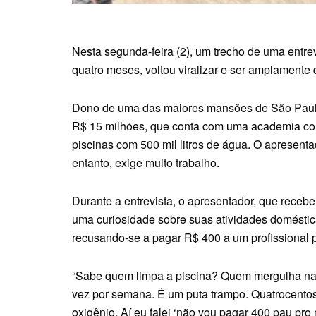
Nesta segunda-feira (2), um trecho de uma entr
quatro meses, voltou viralizar e ser amplamente 
Dono de uma das maiores mansões de São Paul
R$ 15 milhões, que conta com uma academia comp
piscinas com 500 mil litros de água. O apresent
entanto, exige muito trabalho.
Durante a entrevista, o apresentador, que recebe
uma curiosidade sobre suas atividades doméstica
recusando-se a pagar R$ 400 a um profissional pa
“Sabe quem limpa a piscina? Quem mergulha na 
vez por semana. É um puta trampo. Quatrocento
oxigênio. Aí eu falei ‘não vou pagar 400 pau pro 