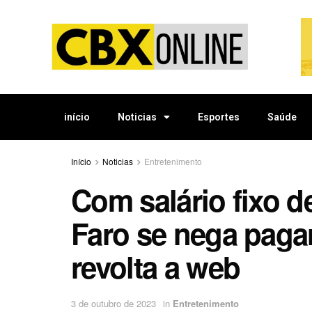
início
Noticias
Esportes
Saúde
Início
Noticias
Entretenimento
Com salário fixo d
Faro se nega pagar
revolta a web
3 de outubro de 2023
in
Entretenimento