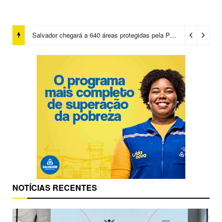
Salvador chegará a 640 áreas protegidas pela Prefeitura com investimentos em contenções de encostas e prevenção de riscos
NOTÍCIAS RECENTES