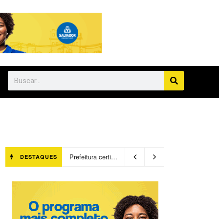
Prefeitura certifica 4,6 mil trabalhadores pelo programa Treinar para Empregar e realiza Feirão de Empregabilidade
DESTAQUES