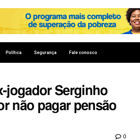
Política
Segurança
Fale conosco
x-jogador Serginho
or não pagar pensão
0