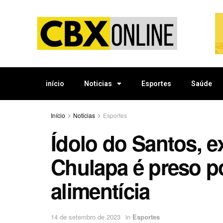
início
Noticias
Esportes
Saúde
Início
Noticias
Esportes
Ídolo do Santos, e
Chulapa é preso p
alimentícia
14 de setembro de 2023
in
Esportes