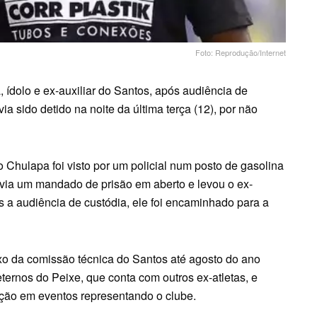
Foto: Reprodução/Internet
 ídolo e ex-auxiliar do Santos, após audiência de
via sido detido na noite da última terça (12), por não
 Chulapa foi visto por um policial num posto de gasolina
via um mandado de prisão em aberto e levou o ex-
ós a audiência de custódia, ele foi encaminhado para a
ixo da comissão técnica do Santos até agosto do ano
eternos do Peixe, que conta com outros ex-atletas, e
pação em eventos representando o clube.