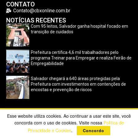
CONTATO
Contato@cbxonline.com.br
NOTÍCIAS RECENTES
Com 95 leitos, Salvador ganha hospital focado em
transição de cuidados
Prefeitura certifica 4,6 mil trabalhadores pelo
programa Treinar para Empregar e realiza Feirão de
Empregabilidade
Salvador chegará a 640 áreas protegidas pela
Prefeitura com investimentos em contenções de
encostas e prevenção de riscos
Esse website utiliza cookies. Ao continuar a usar este site, você
Copyright ©2023 CBX Online. Todos os direitos reservados |
concorda com o uso de cookies. Visite nossa
Política de
Desenvolvido por
Poppy Sites
.
Privacidade e Cookies
.
Concordo