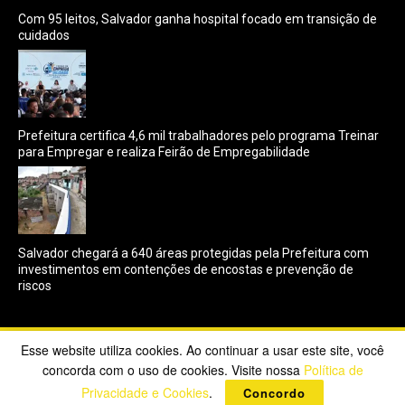
Com 95 leitos, Salvador ganha hospital focado em transição de
cuidados
Prefeitura certifica 4,6 mil trabalhadores pelo programa Treinar
para Empregar e realiza Feirão de Empregabilidade
Salvador chegará a 640 áreas protegidas pela Prefeitura com
investimentos em contenções de encostas e prevenção de
riscos
Esse website utiliza cookies. Ao continuar a usar este site, você
Copyright ©2023 CBX Online. Todos os direitos reservados |
concorda com o uso de cookies. Visite nossa
Política de
Desenvolvido por
Poppy Sites
.
Privacidade e Cookies
.
Concordo