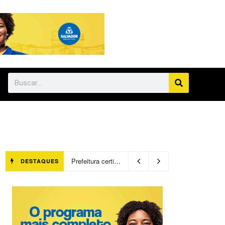
Prefeitura certifica 4,6 mil trabalhadores pelo programa Treinar para Empregar e realiza Feirão de Empregabilidade
DESTAQUES