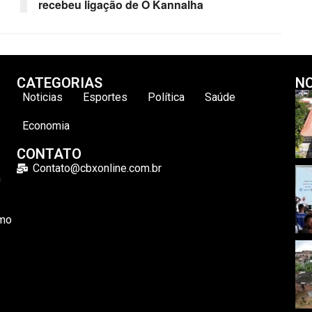
recebeu ligação de O Kannalha
CATEGORIAS
NO
Noticias
Esportes
Política
Saúde
Economia
CONTATO
Contato@cbxonline.com.br
m
omo