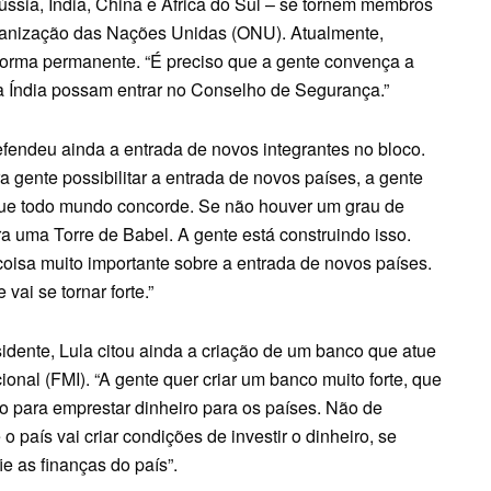
ússia, Índia, China e África do Sul – se tornem membros
anização das Nações Unidas (ONU). Atualmente,
forma permanente. “É preciso que a gente convença a
e a Índia possam entrar no Conselho de Segurança.”
fendeu ainda a entrada de novos integrantes no bloco.
a gente possibilitar a entrada de novos países, a gente
a que todo mundo concorde. Se não houver um grau de
a uma Torre de Babel. A gente está construindo isso.
oisa muito importante sobre a entrada de novos países.
vai se tornar forte.”
ente, Lula citou ainda a criação de um banco que atue
ional (FMI). “A gente quer criar um banco muito forte, que
io para emprestar dinheiro para os países. Não de
 país vai criar condições de investir o dinheiro, se
e as finanças do país”.