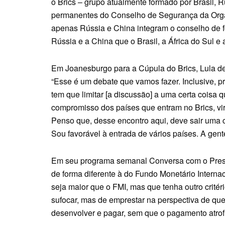
o Brics – grupo atualmente formado por Brasil, R
permanentes do Conselho de Segurança da Org
apenas Rússia e China integram o conselho de 
Rússia e a China que o Brasil, a África do Sul 
Em Joanesburgo para a Cúpula do Brics, Lula de
“Esse é um debate que vamos fazer. Inclusive, pr
tem que limitar [a discussão] a uma certa cois
compromisso dos países que entram no Brics, vir
Penso que, desse encontro aqui, deve sair uma c
Sou favorável à entrada de vários países. A gente 
Em seu programa semanal Conversa com o Presid
de forma diferente à do Fundo Monetário Internac
seja maior que o FMI, mas que tenha outro critér
sufocar, mas de emprestar na perspectiva de que o
desenvolver e pagar, sem que o pagamento atrofi