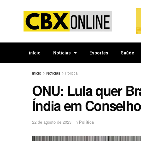
início
Noticias
Esportes
Saúde
Início
Noticias
Política
ONU: Lula quer Bra
Índia em Conselh
22 de agosto de 2023
in
Política