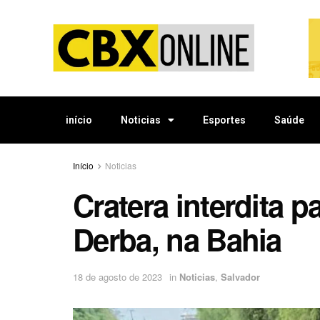
início
Noticias
Esportes
Saúde
Início
Noticias
Cratera interdita p
Derba, na Bahia
18 de agosto de 2023
in
Noticias
,
Salvador