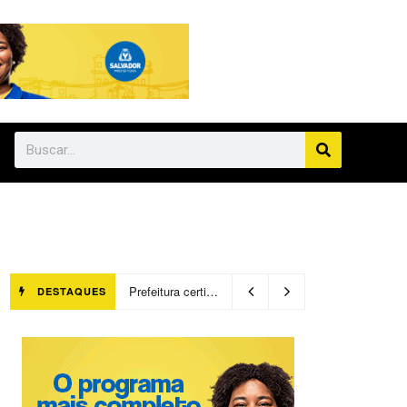
Prefeitura certifica 4,6 mil trabalhadores pelo programa Treinar para Empregar e realiza Feirão de Empregabilidade
DESTAQUES