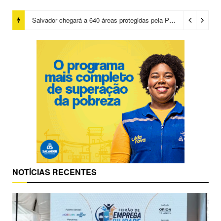
Flávio Dino autoriza abertura de dois novos inquéritos da PF envolvendo Lulinha
Salvador chegará a 640 áreas protegidas pela Prefeitura com investimentos em contenções de encostas e prevenção de riscos
NOTÍCIAS RECENTES