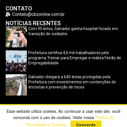
CONTATO
Contato@cbxonline.com.br
NOTÍCIAS RECENTES
Com 95 leitos, Salvador ganha hospital focado em
transição de cuidados
Prefeitura certifica 4,6 mil trabalhadores pelo
programa Treinar para Empregar e realiza Feirão de
Empregabilidade
Salvador chegará a 640 áreas protegidas pela
Prefeitura com investimentos em contenções de
encostas e prevenção de riscos
Esse website utiliza cookies. Ao continuar a usar este site, você
Copyright ©2023 CBX Online. Todos os direitos reservados |
concorda com o uso de cookies. Visite nossa
Política de
Desenvolvido por
Poppy Sites
.
Privacidade e Cookies
.
Concordo