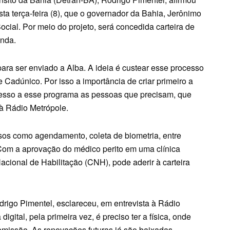
ta terça-feira (8), que o governador da Bahia, Jerônimo
cial. Por meio do projeto, será concedida carteira de
enda.
 para ser enviado a Alba. A ideia é custear esse processo
e Cadúnico. Por isso a importância de criar primeiro a
acesso a esse programa as pessoas que precisam, que
 à Rádio Metrópole.
os como agendamento, coleta de biometria, entre
Com a aprovação do médico perito em uma clínica
acional de Habilitação (CNH), pode aderir à carteira
odrigo Pimentel, esclareceu, em entrevista à Rádio
 digital, pela primeira vez, é preciso ter a física, onde
a emissão. As renovações futuras já são baixadas