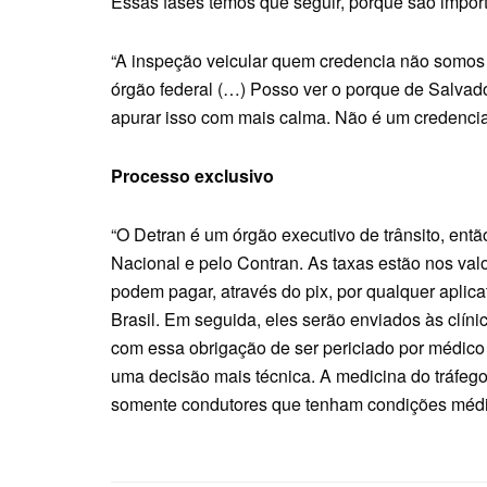
Essas fases temos que seguir, porque são importa
“A inspeção veicular quem credencia não somos 
órgão federal (…) Posso ver o porque de Salvador 
apurar isso com mais calma. Não é um credencia
Processo exclusivo
“O Detran é um órgão executivo de trânsito, en
Nacional e pelo Contran. As taxas estão nos val
podem pagar, através do pix, por qualquer aplic
Brasil. Em seguida, eles serão enviados às clín
com essa obrigação de ser periciado por médico d
uma decisão mais técnica. A medicina do tráfego
somente condutores que tenham condições médica