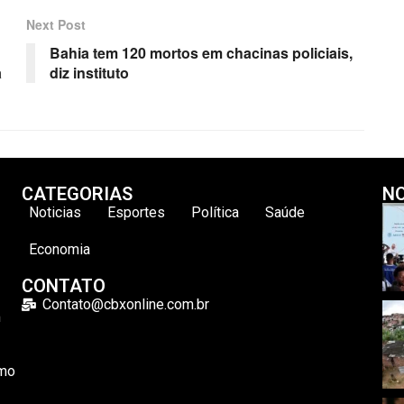
Next Post
Bahia tem 120 mortos em chacinas policiais,
a
diz instituto
CATEGORIAS
NO
Noticias
Esportes
Política
Saúde
Economia
CONTATO
Contato@cbxonline.com.br
m
omo