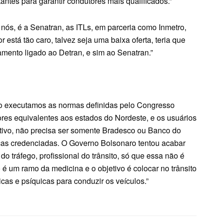
ntes para garantir condutores mais qualificados.”
nós, é a Senatran, as ITLs, em parceria como Inmetro,
está tão caro, talvez seja uma baixa oferta, teria que
mento ligado ao Detran, e sim ao Senatran.”
tão executamos as normas definidas pelo Congresso
ores equivalentes aos estados do Nordeste, e os usuários
ativo, não precisa ser somente Bradesco ou Banco do
icas credenciadas. O Governo Bolsonaro tentou acabar
o tráfego, profissional do trânsito, só que essa não é
 é um ramo da medicina e o objetivo é colocar no trânsito
s e psíquicas para conduzir os veículos.”