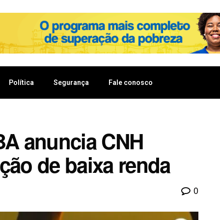
Política
Segurança
Fale conosco
-BA anuncia CNH
ação de baixa renda
0