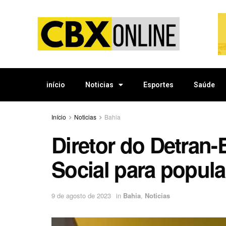
início
Noticias
Esportes
Saúde
Início
Noticias
Bahia
Diretor do Detran
Social para popul
9 de agosto de 2023
in
Bahia
,
Noticias