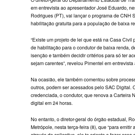
em entrevista ao apresentador José Eduardo, nes
Rodrigues (PT), vai lançar o programa de CNH So
habilitação gratuita para a população de baixa r
“Existe um projeto de lei que está na Casa Civil
de habilitação para o condutor de baixa renda, d
isenção e também decidir critérios para só ter 
sejam carentes”, revelou Pimentel em entrevista
Na ocasião, ele também comentou sobre process
outros, podem ser acessados pelo SAC Digital. 
credenciada, o condutor, que renova a Carteira N
digital em 24 horas.
No entanto, o diretor-geral do órgão estadual, R
Metrópole, nesta terça-feira (8), que “para emitir a
através do aplicativo, ele te orienta a fazer ess