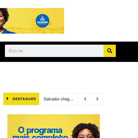
Salvador chegará a 640 áreas protegidas pela Prefeitura com investimentos em contenções de encostas e prevenção de riscos
DESTAQUES