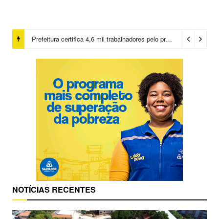
Prefeitura certifica 4,6 mil trabalhadores pelo programa Treinar para Empregar e realiza Feirão de Empregabilidade
NOTÍCIAS RECENTES