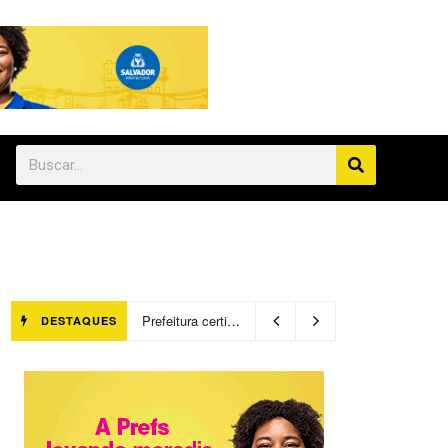
Prefeitura certifica 4,6 mil trabalhadores pelo programa Treinar para Empregar e realiza Feirão de Empregabilidade
DESTAQUES