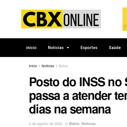
início
Noticias
Esportes
Saúde
Início
Noticias
Bahia
Posto do INSS no 
passa a atender t
dias na semana
2 de agosto de 2023
in
Bahia
,
Noticias