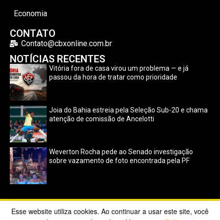
Economia
CONTATO
Contato@cbxonline.com.br
NOTÍCIAS RECENTES
Vitória fora de casa virou um problema — e já
passou da hora de tratar como prioridade
Joia do Bahia estreia pela Seleção Sub-20 e chama
atenção de comissão de Ancelotti
Weverton Rocha pede ao Senado investigação
sobre vazamento de foto encontrada pela PF
Esse website utiliza cookies. Ao continuar a usar este site, você
Copyright ©2023 CBX Online. Todos os direitos reservados |