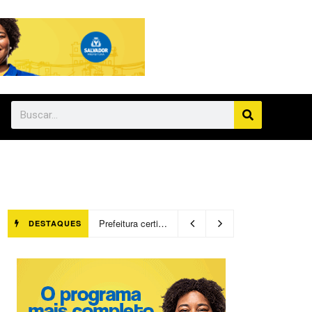
Prefeitura certifica 4,6 mil trabalhadores pelo programa Treinar para Empregar e realiza Feirão de Empregabilidade
DESTAQUES