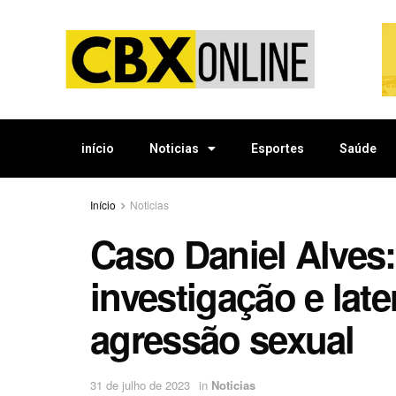
início
Noticias
Esportes
Saúde
Início
Noticias
Caso Daniel Alves
investigação e late
agressão sexual
31 de julho de 2023
in
Noticias