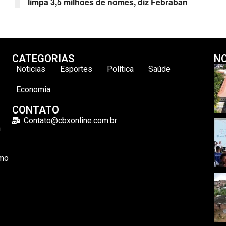
limpa 3,5 milhões de nomes, diz Febraban
CATEGORIAS
NO
Noticias
Esportes
Política
Saúde
Economia
CONTATO
Contato@cbxonline.com.br
m
omo