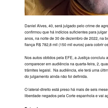
Daniel Alves, 40, será julgado pelo crime de ag
confirmou que há indícios suficientes para julgar
anos, na noite de 30 de dezembro de 2022, na b
fiança R$ 782,8 mil (150 mil euros) para cobrir 
Nos autos obtidos pela EFE, a Justiça concluiu a
comparecer em audiência na quarta-feira, 2, qu
trâmites legaisl. Na audiência, ele terá uma últ
do julgamento ainda não foi definida.
O lateral-direito está preso há mais de seis mese
liberdade negados pela Corte espanhola e vai a