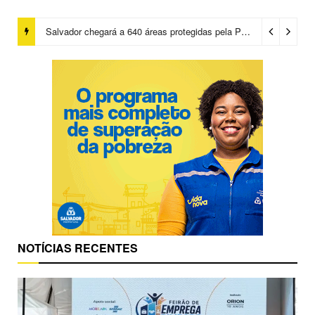
Salvador chegará a 640 áreas protegidas pela Prefeitura com investimentos em contenções de encostas e prevenção de riscos
NOTÍCIAS RECENTES