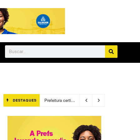
Prefeitura certifica 4,6 mil trabalhadores pelo programa Treinar para Empregar e realiza Feirão de Empregabilidade
DESTAQUES