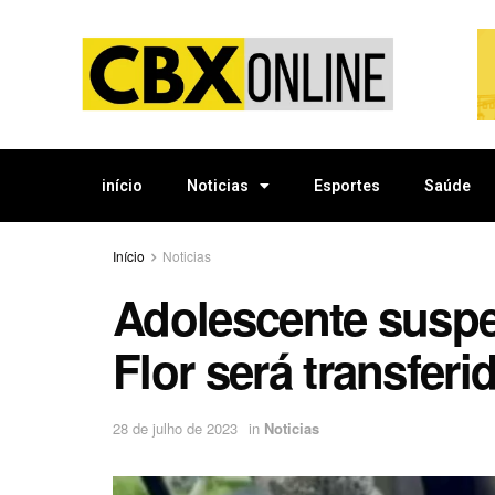
início
Noticias
Esportes
Saúde
Início
Noticias
Adolescente suspe
Flor será transfer
28 de julho de 2023
in
Noticias