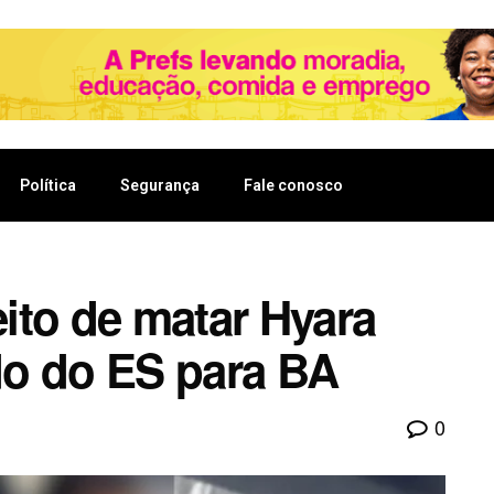
Política
Segurança
Fale conosco
ito de matar Hyara
ido do ES para BA
0