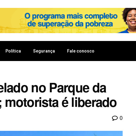
Política
Segurança
Fale conosco
elado no Parque da
; motorista é liberado
0