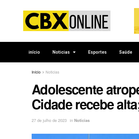
início
Noticias
Esportes
Saúde
Início
Noticias
Adolescente atrop
Cidade recebe alta
27 de julho de 2023
in
Noticias