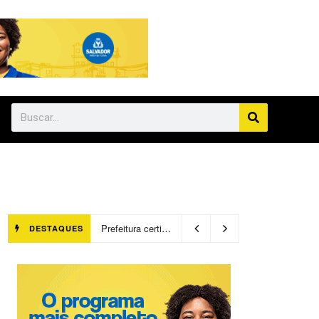
Prefeitura certifica 4,6 mil trabalhadores pelo programa Treinar para Empregar e realiza Feirão de Empregabilidade
DESTAQUES