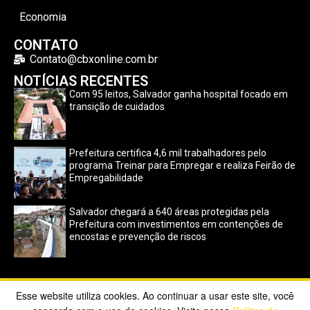
Economia
CONTATO
Contato@cbxonline.com.br
NOTÍCIAS RECENTES
Com 95 leitos, Salvador ganha hospital focado em
transição de cuidados
Prefeitura certifica 4,6 mil trabalhadores pelo
programa Treinar para Empregar e realiza Feirão de
Empregabilidade
Salvador chegará a 640 áreas protegidas pela
Prefeitura com investimentos em contenções de
encostas e prevenção de riscos
Esse website utiliza cookies. Ao continuar a usar este site, você
Copyright ©2023 CBX Online. Todos os direitos reservados |