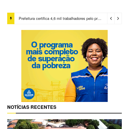
Prefeitura certifica 4,6 mil trabalhadores pelo programa Treinar para Empregar e realiza Feirão de Empregabilidade
NOTÍCIAS RECENTES