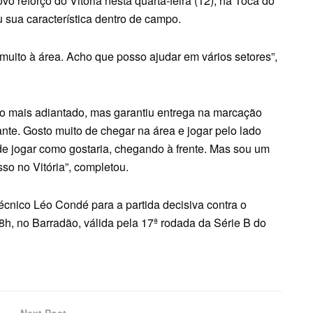
 reforço do Vitória nesta quarta-feira (12), na Toca do
 sua característica dentro de campo.
uito à área. Acho que posso ajudar em vários setores”,
o mais adiantado, mas garantiu entrega na marcação
te. Gosto muito de chegar na área e jogar pelo lado
 de jogar como gostaria, chegando à frente. Mas sou um
sso no Vitória”, completou.
técnico Léo Condé para a partida decisiva contra o
18h, no Barradão, válida pela 17ª rodada da Série B do
Next Post