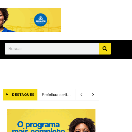
Prefeitura certifica 4,6 mil trabalhadores pelo programa Treinar para Empregar e realiza Feirão de Empregabilidade
DESTAQUES