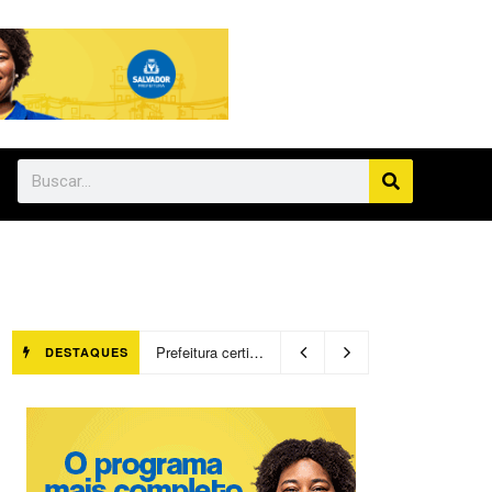
Prefeitura certifica 4,6 mil trabalhadores pelo programa Treinar para Empregar e realiza Feirão de Empregabilidade
DESTAQUES