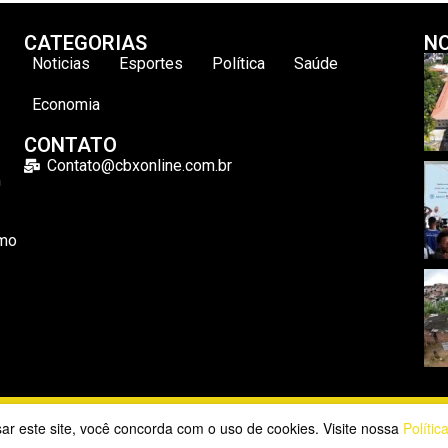
CATEGORIAS
NO
Noticias
Esportes
Política
Saúde
Economia
CONTATO
Contato@cbxonline.com.br
m
omo
2023 CBX Online. Todos os direitos reservados | Desenvolvido por
usar este site, você concorda com o uso de cookies. Visite nossa
Polític