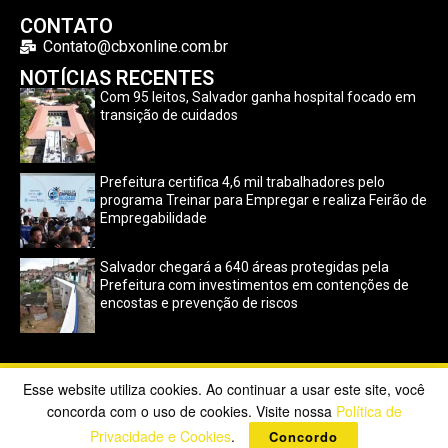
CONTATO
Contato@cbxonline.com.br
NOTÍCIAS RECENTES
Com 95 leitos, Salvador ganha hospital focado em
transição de cuidados
Prefeitura certifica 4,6 mil trabalhadores pelo
programa Treinar para Empregar e realiza Feirão de
Empregabilidade
Salvador chegará a 640 áreas protegidas pela
Prefeitura com investimentos em contenções de
encostas e prevenção de riscos
Esse website utiliza cookies. Ao continuar a usar este site, você
Copyright ©2023 CBX Online. Todos os direitos reservados |
concorda com o uso de cookies. Visite nossa
Política de
Desenvolvido por
Poppy Sites
.
Privacidade e Cookies
.
Concordo