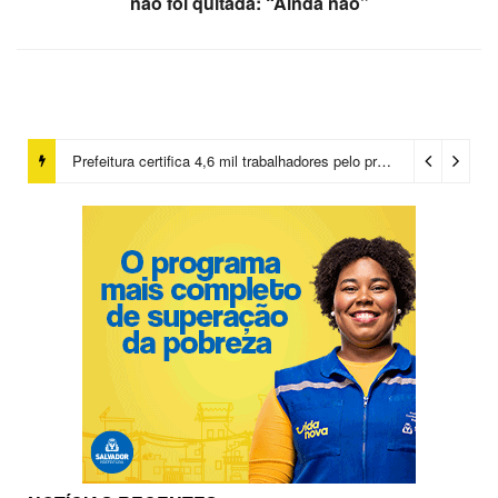
não foi quitada: “Ainda não”
Prefeitura certifica 4,6 mil trabalhadores pelo programa Treinar para Empregar e realiza Feirão de Empregabilidade