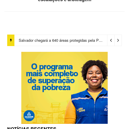
Salvador chegará a 640 áreas protegidas pela Prefeitura com investimentos em contenções de encostas e prevenção de riscos
NOTÍCIAS RECENTES