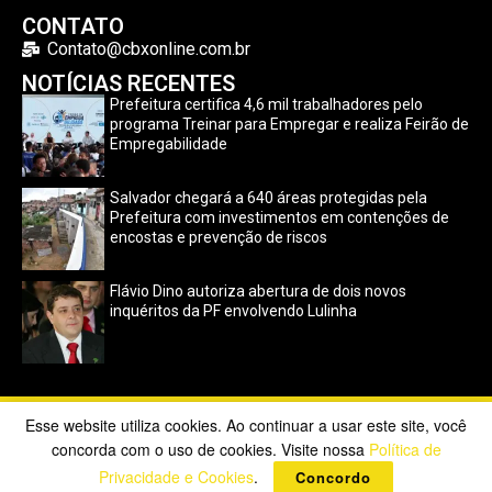
CONTATO
Contato@cbxonline.com.br
NOTÍCIAS RECENTES
Prefeitura certifica 4,6 mil trabalhadores pelo
programa Treinar para Empregar e realiza Feirão de
Empregabilidade
Salvador chegará a 640 áreas protegidas pela
Prefeitura com investimentos em contenções de
encostas e prevenção de riscos
Flávio Dino autoriza abertura de dois novos
inquéritos da PF envolvendo Lulinha
Esse website utiliza cookies. Ao continuar a usar este site, você
Copyright ©2023 CBX Online. Todos os direitos reservados |
concorda com o uso de cookies. Visite nossa
Política de
Desenvolvido por
Poppy Sites
.
Privacidade e Cookies
.
Concordo