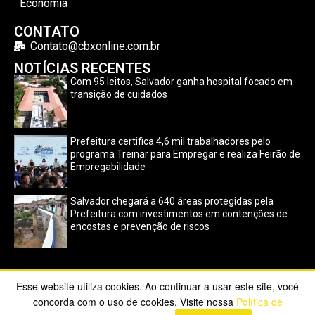
Economia
CONTATO
Contato@cbxonline.com.br
NOTÍCIAS RECENTES
Com 95 leitos, Salvador ganha hospital focado em
transição de cuidados
Prefeitura certifica 4,6 mil trabalhadores pelo
programa Treinar para Empregar e realiza Feirão de
Empregabilidade
Salvador chegará a 640 áreas protegidas pela
Prefeitura com investimentos em contenções de
encostas e prevenção de riscos
Esse website utiliza cookies. Ao continuar a usar este site, você
Copyright ©2023 CBX Online. Todos os direitos reservados |
concorda com o uso de cookies. Visite nossa
Política de
Desenvolvido por
Poppy Sites
.